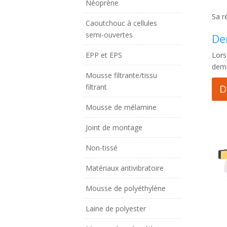
Néoprène
Sa r
Caoutchouc à cellules
semi-ouvertes
De
EPP et EPS
Lors
dema
Mousse filtrante/tissu
filtrant
D
Mousse de mélamine
Joint de montage
Non-tissé
Matériaux antivibratoire
Mousse de polyéthylène
Laine de polyester