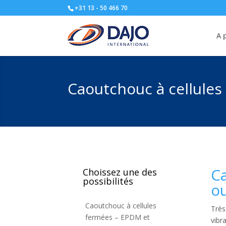
+31 13 - 50 466 70
A 
Caoutchouc à cellules
Ca
Choissez une des
possibilités
o
Caoutchouc à cellules
Très
fermées – EPDM et
vibr