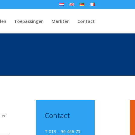
len
Toepassingen
Markten
Contact
Contact
n en
T 013 – 50 466 70