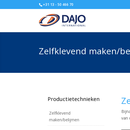
+31 13 - 50 466 70
Zelfklevend maken/be
Z
Productietechnieken
Bijn
Zelfklevend
van 
maken/belijmen